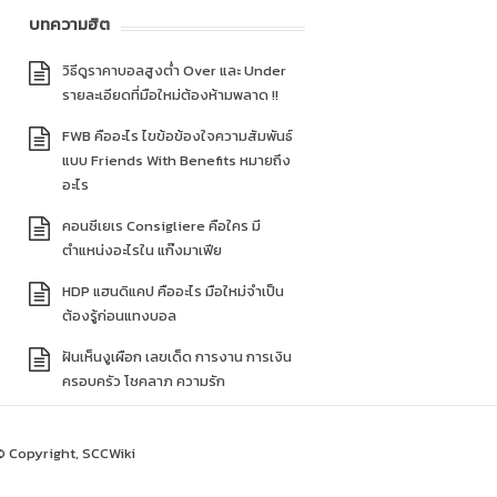
บทความฮิต
วิธีดูราคาบอลสูงต่ำ Over และ Under
รายละเอียดที่มือใหม่ต้องห้ามพลาด !!
FWB คืออะไร ไขข้อข้องใจความสัมพันธ์
แบบ Friends With Benefits หมายถึง
อะไร
คอนซีเยเร Consigliere คือใคร มี
ตำแหน่งอะไรใน แก๊งมาเฟีย
HDP แฮนดิแคป คืออะไร มือใหม่จำเป็น
ต้องรู้ก่อนแทงบอล
ฝันเห็นงูเผือก เลขเด็ด การงาน การเงิน
ครอบครัว โชคลาภ ความรัก
© Copyright, SCCWiki