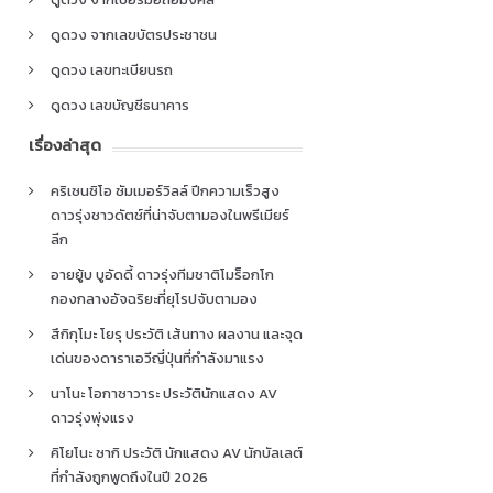
ดูดวง จากเลขบัตรประชาชน
ดูดวง เลขทะเบียนรถ
ดูดวง เลขบัญชีธนาคาร
เรื่องล่าสุด
คริเซนซิโอ ซัมเมอร์วิลล์ ปีกความเร็วสูง
ดาวรุ่งชาวดัตช์ที่น่าจับตามองในพรีเมียร์
ลีก
อายยู้บ บูอัดดี้ ดาวรุ่งทีมชาติโมร็อกโก
กองกลางอัจฉริยะที่ยุโรปจับตามอง
สึกิกุโมะ โยรุ ประวัติ เส้นทาง ผลงาน และจุด
เด่นของดาราเอวีญี่ปุ่นที่กำลังมาแรง
นาโนะ โอกาซาวาระ ประวัตินักแสดง AV
ดาวรุ่งพุ่งแรง
คิโยโนะ ซากิ ประวัติ นักแสดง AV นักบัลเลต์
ที่กำลังถูกพูดถึงในปี 2026