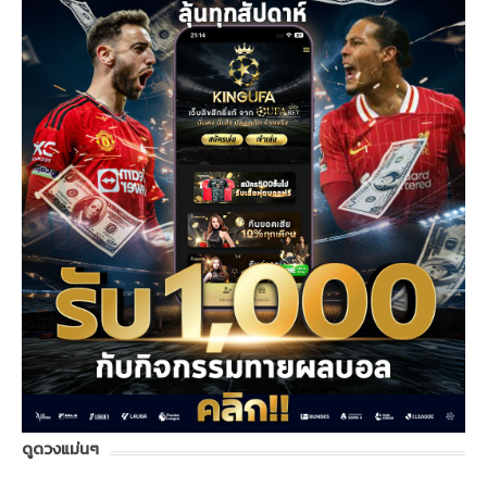
ดูดวงแม่นๆ