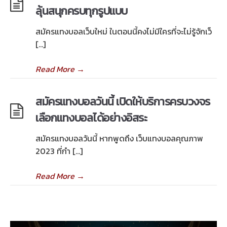
ลุ้นสนุกครบทุกรูปแบบ
สมัครแทงบอลเว็บใหม่ ในตอนนี้คงไม่มีใครที่จะไม่รู้จักเว็
[…]
Read More
→
สมัครแทงบอลวันนี้ เปิดให้บริการครบวงจร
เลือกแทงบอลได้อย่างอิสระ
สมัครแทงบอลวันนี้ หากพูดถึง เว็บแทงบอลคุณภาพ
2023 ที่กำ […]
Read More
→