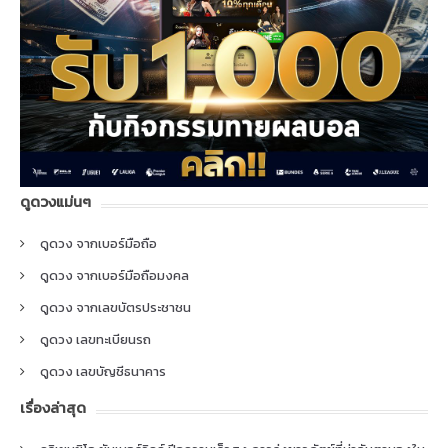
ดูดวงแม่นๆ
ดูดวง จากเบอร์มือถือ
ดูดวง จากเบอร์มือถือมงคล
ดูดวง จากเลขบัตรประชาชน
ดูดวง เลขทะเบียนรถ
ดูดวง เลขบัญชีธนาคาร
เรื่องล่าสุด