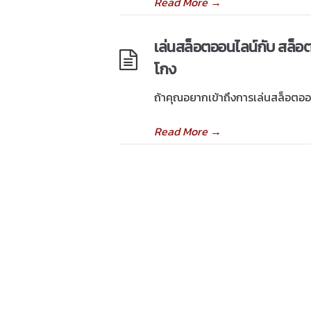
Read More
→
เล่นสล็อตออนไลน์กับ สล็อตอ
โกง
ถ้าคุณอยากเข้าถึงการเล่นสล็อตออนไ
Read More
→