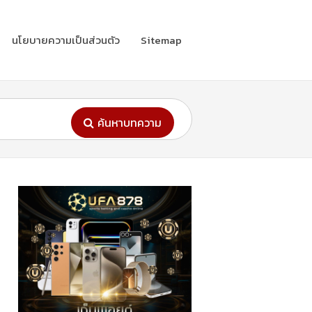
นโยบายความเป็นส่วนตัว
Sitemap
ค้นหาบทความ