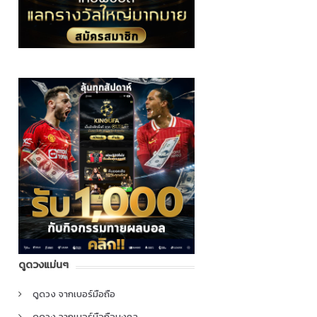
ดูดวงแม่นๆ
ดูดวง จากเบอร์มือถือ
ดูดวง จากเบอร์มือถือมงคล