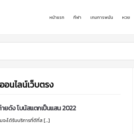
หน้าแรก
กีฬา
เกมการพนัน
หวย
ตออนไลน์เว็บตรง
่ายดัง โบนัสแตกเป็นแสน 2022
ได้รับบริการที่ดีที่ส […]