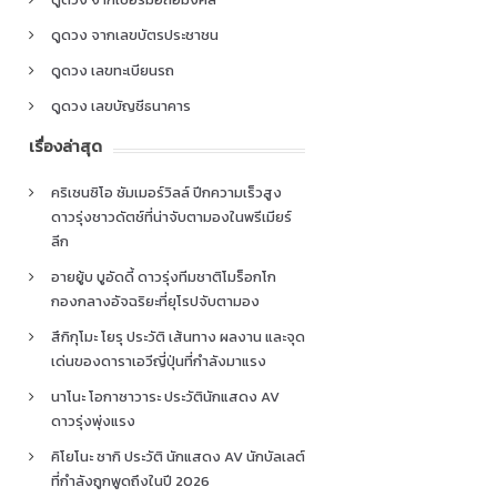
ดูดวง จากเลขบัตรประชาชน
ดูดวง เลขทะเบียนรถ
ดูดวง เลขบัญชีธนาคาร
เรื่องล่าสุด
คริเซนซิโอ ซัมเมอร์วิลล์ ปีกความเร็วสูง
ดาวรุ่งชาวดัตช์ที่น่าจับตามองในพรีเมียร์
ลีก
อายยู้บ บูอัดดี้ ดาวรุ่งทีมชาติโมร็อกโก
กองกลางอัจฉริยะที่ยุโรปจับตามอง
สึกิกุโมะ โยรุ ประวัติ เส้นทาง ผลงาน และจุด
เด่นของดาราเอวีญี่ปุ่นที่กำลังมาแรง
นาโนะ โอกาซาวาระ ประวัตินักแสดง AV
ดาวรุ่งพุ่งแรง
คิโยโนะ ซากิ ประวัติ นักแสดง AV นักบัลเลต์
ที่กำลังถูกพูดถึงในปี 2026