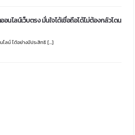
อนไลน์เว็บตรง มั่นใจได้เชื่อถือได้ไม่ต้องกลัวโดน
ลน์ ได้อย่างมีประสิทธิ […]