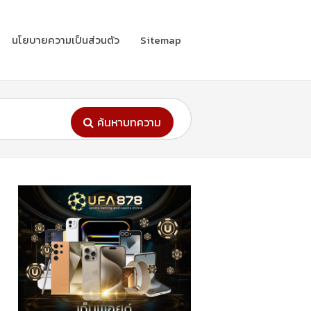
นโยบายความเป็นส่วนตัว
Sitemap
ค้นหาบทความ