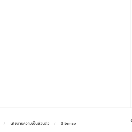
นโยบายความเป็นส่วนตัว
Sitemap