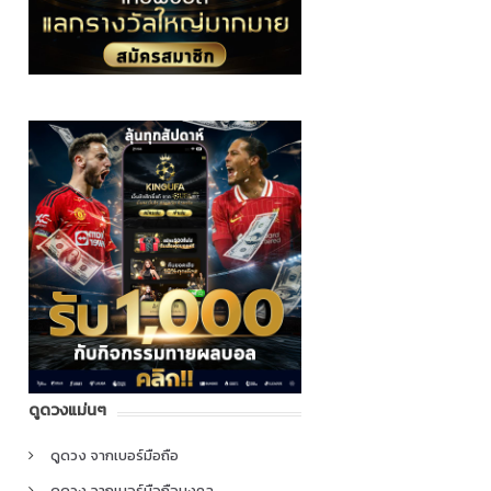
ดูดวงแม่นๆ
ดูดวง จากเบอร์มือถือ
ดูดวง จากเบอร์มือถือมงคล