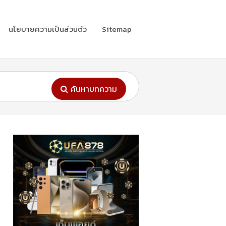
นโยบายความเป็นส่วนตัว
Sitemap
ค้นหาบทความ