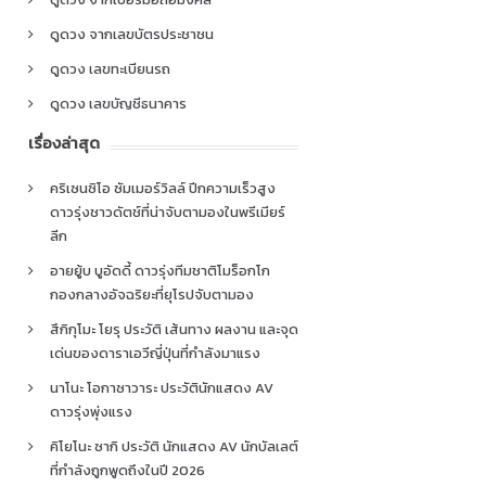
ดูดวง จากเลขบัตรประชาชน
ดูดวง เลขทะเบียนรถ
ดูดวง เลขบัญชีธนาคาร
เรื่องล่าสุด
คริเซนซิโอ ซัมเมอร์วิลล์ ปีกความเร็วสูง
ดาวรุ่งชาวดัตช์ที่น่าจับตามองในพรีเมียร์
ลีก
อายยู้บ บูอัดดี้ ดาวรุ่งทีมชาติโมร็อกโก
กองกลางอัจฉริยะที่ยุโรปจับตามอง
สึกิกุโมะ โยรุ ประวัติ เส้นทาง ผลงาน และจุด
เด่นของดาราเอวีญี่ปุ่นที่กำลังมาแรง
นาโนะ โอกาซาวาระ ประวัตินักแสดง AV
ดาวรุ่งพุ่งแรง
คิโยโนะ ซากิ ประวัติ นักแสดง AV นักบัลเลต์
ที่กำลังถูกพูดถึงในปี 2026