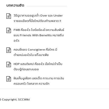
บทความฮิต
วิธีดูราคาบอลสูงต่ำ Over และ Under
รายละเอียดที่มือใหม่ต้องห้ามพลาด !!
FWB คืออะไร ไขข้อข้องใจความสัมพันธ์
แบบ Friends With Benefits หมายถึง
อะไร
คอนซีเยเร Consigliere คือใคร มี
ตำแหน่งอะไรใน แก๊งมาเฟีย
HDP แฮนดิแคป คืออะไร มือใหม่จำเป็น
ต้องรู้ก่อนแทงบอล
ฝันเห็นงูเผือก เลขเด็ด การงาน การเงิน
ครอบครัว โชคลาภ ความรัก
© Copyright, SCCWiki