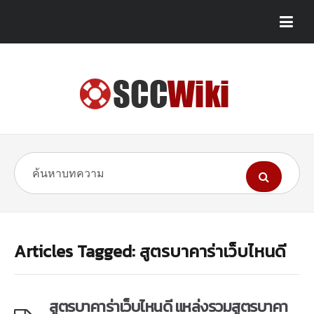
Articles Tagged: สูตรบาคาร่าเว็บไหนดี
สูตรบาคาร่าเว็บไหนดี แหล่งรวมสูตรบาคา