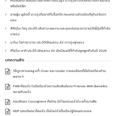
คริเซนซิโอ ซัมเมอร์วิลล์ ปีกความเร็วสูง ดาวรุ่งชาวดัตช์ที่น่าจับตามองใน
พรีเมียร์ลีก
อายยู้บ บูอัดดี้ ดาวรุ่งทีมชาติโมร็อกโก กองกลางอัจฉริยะที่ยุโรปจับตา
มอง
สึกิกุโมะ โยรุ ประวัติ เส้นทาง ผลงาน และจุดเด่นของดาราเอวีญี่ปุ่นที่กำลัง
มาแรง
นาโนะ โอกาซาวาระ ประวัตินักแสดง AV ดาวรุ่งพุ่งแรง
คิโยโนะ ซากิ ประวัติ นักแสดง AV นักบัลเลต์ที่กำลังถูกพูดถึงในปี 2026
บทความฮิต
วิธีดูราคาบอลสูงต่ำ Over และ Under รายละเอียดที่มือใหม่ต้องห้าม
พลาด !!
FWB คืออะไร ไขข้อข้องใจความสัมพันธ์แบบ Friends With Benefits
หมายถึงอะไร
คอนซีเยเร Consigliere คือใคร มีตำแหน่งอะไรใน แก๊งมาเฟีย
HDP แฮนดิแคป คืออะไร มือใหม่จำเป็นต้องรู้ก่อนแทงบอล