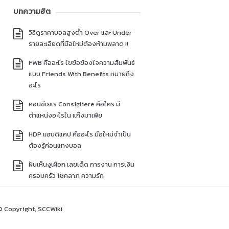
บทความฮิต
วิธีดูราคาบอลสูงต่ำ Over และ Under
รายละเอียดที่มือใหม่ต้องห้ามพลาด !!
FWB คืออะไร ไขข้อข้องใจความสัมพันธ์
แบบ Friends With Benefits หมายถึง
อะไร
คอนซีเยเร Consigliere คือใคร มี
ตำแหน่งอะไรใน แก๊งมาเฟีย
HDP แฮนดิแคป คืออะไร มือใหม่จำเป็น
ต้องรู้ก่อนแทงบอล
ฝันเห็นงูเผือก เลขเด็ด การงาน การเงิน
ครอบครัว โชคลาภ ความรัก
© Copyright, SCCWiki