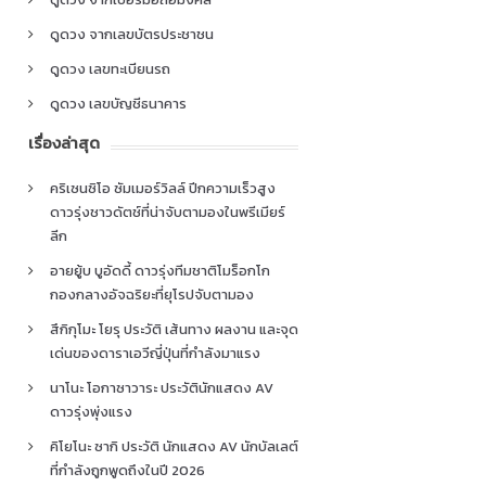
ดูดวง จากเลขบัตรประชาชน
ดูดวง เลขทะเบียนรถ
ดูดวง เลขบัญชีธนาคาร
เรื่องล่าสุด
คริเซนซิโอ ซัมเมอร์วิลล์ ปีกความเร็วสูง
ดาวรุ่งชาวดัตช์ที่น่าจับตามองในพรีเมียร์
ลีก
อายยู้บ บูอัดดี้ ดาวรุ่งทีมชาติโมร็อกโก
กองกลางอัจฉริยะที่ยุโรปจับตามอง
สึกิกุโมะ โยรุ ประวัติ เส้นทาง ผลงาน และจุด
เด่นของดาราเอวีญี่ปุ่นที่กำลังมาแรง
นาโนะ โอกาซาวาระ ประวัตินักแสดง AV
ดาวรุ่งพุ่งแรง
คิโยโนะ ซากิ ประวัติ นักแสดง AV นักบัลเลต์
ที่กำลังถูกพูดถึงในปี 2026