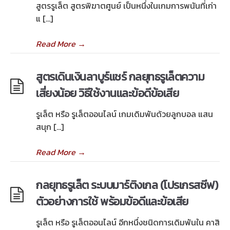
สูตรรูเล็ต สูตรพิฆาตศูนย์ เป็นหนึ่งในเกมการพนันที่เก่า
แ […]
Read More
→
สูตรเดินเงินลาบูร์แชร์ กลยุทธรูเล็ตความ
เสี่ยงน้อย วิธีใช้งานและข้อดีข้อเสีย
รูเล็ต หรือ รูเล็ตออนไลน์ เกมเดิมพันด้วยลูกบอล แสน
สนุก […]
Read More
→
กลยุทธรูเล็ต ระบบมาร์ติงเกล (โปรเกรสซีฟ)
ตัวอย่างการใช้ พร้อมข้อดีและข้อเสีย
รูเล็ต หรือ รูเล็ตออนไลน์ อีกหนึ่งชนิดการเดิมพันใน คาสิ