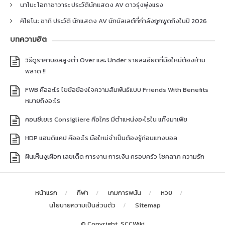
นาโนะ โอกาซาวาระ ประวัตินักแสดง AV ดาวรุ่งพุ่งแรง
คิโยโนะ ซากิ ประวัติ นักแสดง AV นักบัลเลต์ที่กำลังถูกพูดถึงในปี 2026
บทความฮิต
วิธีดูราคาบอลสูงต่ำ Over และ Under รายละเอียดที่มือใหม่ต้องห้าม
พลาด !!
FWB คืออะไร ไขข้อข้องใจความสัมพันธ์แบบ Friends With Benefits
หมายถึงอะไร
คอนซีเยเร Consigliere คือใคร มีตำแหน่งอะไรใน แก๊งมาเฟีย
HDP แฮนดิแคป คืออะไร มือใหม่จำเป็นต้องรู้ก่อนแทงบอล
ฝันเห็นงูเผือก เลขเด็ด การงาน การเงิน ครอบครัว โชคลาภ ความรัก
หน้าแรก
กีฬา
เกมการพนัน
หวย
นโยบายความเป็นส่วนตัว
Sitemap
© Copyright, SCCWiki