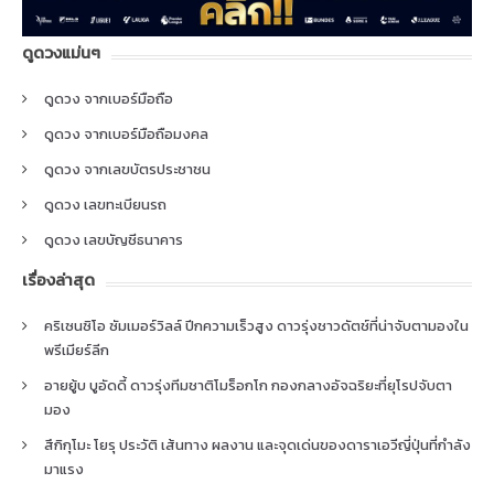
ดูดวงแม่นๆ
ดูดวง จากเบอร์มือถือ
ดูดวง จากเบอร์มือถือมงคล
ดูดวง จากเลขบัตรประชาชน
ดูดวง เลขทะเบียนรถ
ดูดวง เลขบัญชีธนาคาร
เรื่องล่าสุด
คริเซนซิโอ ซัมเมอร์วิลล์ ปีกความเร็วสูง ดาวรุ่งชาวดัตช์ที่น่าจับตามองใน
พรีเมียร์ลีก
อายยู้บ บูอัดดี้ ดาวรุ่งทีมชาติโมร็อกโก กองกลางอัจฉริยะที่ยุโรปจับตา
มอง
สึกิกุโมะ โยรุ ประวัติ เส้นทาง ผลงาน และจุดเด่นของดาราเอวีญี่ปุ่นที่กำลัง
มาแรง