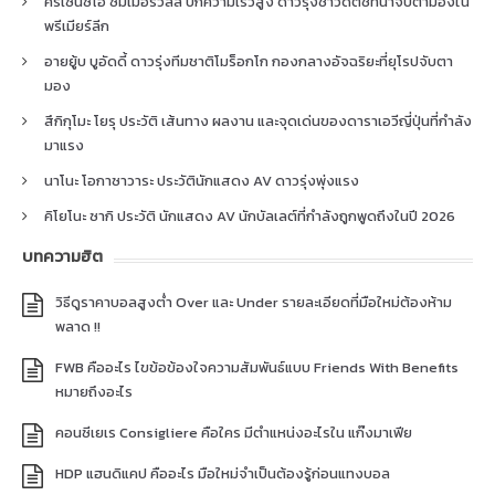
คริเซนซิโอ ซัมเมอร์วิลล์ ปีกความเร็วสูง ดาวรุ่งชาวดัตช์ที่น่าจับตามองใน
พรีเมียร์ลีก
อายยู้บ บูอัดดี้ ดาวรุ่งทีมชาติโมร็อกโก กองกลางอัจฉริยะที่ยุโรปจับตา
มอง
สึกิกุโมะ โยรุ ประวัติ เส้นทาง ผลงาน และจุดเด่นของดาราเอวีญี่ปุ่นที่กำลัง
มาแรง
นาโนะ โอกาซาวาระ ประวัตินักแสดง AV ดาวรุ่งพุ่งแรง
คิโยโนะ ซากิ ประวัติ นักแสดง AV นักบัลเลต์ที่กำลังถูกพูดถึงในปี 2026
บทความฮิต
วิธีดูราคาบอลสูงต่ำ Over และ Under รายละเอียดที่มือใหม่ต้องห้าม
พลาด !!
FWB คืออะไร ไขข้อข้องใจความสัมพันธ์แบบ Friends With Benefits
หมายถึงอะไร
คอนซีเยเร Consigliere คือใคร มีตำแหน่งอะไรใน แก๊งมาเฟีย
HDP แฮนดิแคป คืออะไร มือใหม่จำเป็นต้องรู้ก่อนแทงบอล