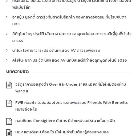
คริเซนซิโอ ซัมเมอร์วิลล์ ปีกความเร็วสูง ดาวรุ่งชาวดัตช์ที่น่าจับตามองใน
พรีเมียร์ลีก
อายยู้บ บูอัดดี้ ดาวรุ่งทีมชาติโมร็อกโก กองกลางอัจฉริยะที่ยุโรปจับตา
มอง
สึกิกุโมะ โยรุ ประวัติ เส้นทาง ผลงาน และจุดเด่นของดาราเอวีญี่ปุ่นที่กำลัง
มาแรง
นาโนะ โอกาซาวาระ ประวัตินักแสดง AV ดาวรุ่งพุ่งแรง
คิโยโนะ ซากิ ประวัติ นักแสดง AV นักบัลเลต์ที่กำลังถูกพูดถึงในปี 2026
บทความฮิต
วิธีดูราคาบอลสูงต่ำ Over และ Under รายละเอียดที่มือใหม่ต้องห้าม
พลาด !!
FWB คืออะไร ไขข้อข้องใจความสัมพันธ์แบบ Friends With Benefits
หมายถึงอะไร
คอนซีเยเร Consigliere คือใคร มีตำแหน่งอะไรใน แก๊งมาเฟีย
HDP แฮนดิแคป คืออะไร มือใหม่จำเป็นต้องรู้ก่อนแทงบอล