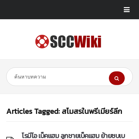
Articles Tagged: สโมสรในพรีเมียร์ลีก
โรมีโอ เบ็คแฮม ลูกชายเบ็คแฮม ย้ายซบเบ