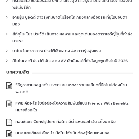
คริเซนซิโอ ซัมเมอร์วิลล์ ปีกความเร็วสูง ดาวรุ่งชาวดัตช์ที่น่าจับตามองใน
พรีเมียร์ลีก
อายยู้บ บูอัดดี้ ดาวรุ่งทีมชาติโมร็อกโก กองกลางอัจฉริยะที่ยุโรปจับตา
มอง
สึกิกุโมะ โยรุ ประวัติ เส้นทาง ผลงาน และจุดเด่นของดาราเอวีญี่ปุ่นที่กำลัง
มาแรง
นาโนะ โอกาซาวาระ ประวัตินักแสดง AV ดาวรุ่งพุ่งแรง
คิโยโนะ ซากิ ประวัติ นักแสดง AV นักบัลเลต์ที่กำลังถูกพูดถึงในปี 2026
บทความฮิต
วิธีดูราคาบอลสูงต่ำ Over และ Under รายละเอียดที่มือใหม่ต้องห้าม
พลาด !!
FWB คืออะไร ไขข้อข้องใจความสัมพันธ์แบบ Friends With Benefits
หมายถึงอะไร
คอนซีเยเร Consigliere คือใคร มีตำแหน่งอะไรใน แก๊งมาเฟีย
HDP แฮนดิแคป คืออะไร มือใหม่จำเป็นต้องรู้ก่อนแทงบอล