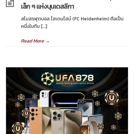
เล็ก ๆ แห่งบุนเดสลีกา
สโมสรฟุตบอล ไฮเดนไฮม์ (FC Heidenheim) ถือเป็น
หนึ่งในทีม […]
Read More
→