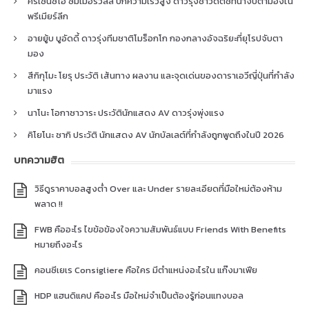
คริเซนซิโอ ซัมเมอร์วิลล์ ปีกความเร็วสูง ดาวรุ่งชาวดัตช์ที่น่าจับตามองใน
พรีเมียร์ลีก
อายยู้บ บูอัดดี้ ดาวรุ่งทีมชาติโมร็อกโก กองกลางอัจฉริยะที่ยุโรปจับตา
มอง
สึกิกุโมะ โยรุ ประวัติ เส้นทาง ผลงาน และจุดเด่นของดาราเอวีญี่ปุ่นที่กำลัง
มาแรง
นาโนะ โอกาซาวาระ ประวัตินักแสดง AV ดาวรุ่งพุ่งแรง
คิโยโนะ ซากิ ประวัติ นักแสดง AV นักบัลเลต์ที่กำลังถูกพูดถึงในปี 2026
บทความฮิต
วิธีดูราคาบอลสูงต่ำ Over และ Under รายละเอียดที่มือใหม่ต้องห้าม
พลาด !!
FWB คืออะไร ไขข้อข้องใจความสัมพันธ์แบบ Friends With Benefits
หมายถึงอะไร
คอนซีเยเร Consigliere คือใคร มีตำแหน่งอะไรใน แก๊งมาเฟีย
HDP แฮนดิแคป คืออะไร มือใหม่จำเป็นต้องรู้ก่อนแทงบอล