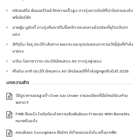
คริเซนซิโอ ซัมเมอร์วิลล์ ปีกความเร็วสูง ดาวรุ่งชาวดัตช์ที่น่าจับตามองใน
พรีเมียร์ลีก
อายยู้บ บูอัดดี้ ดาวรุ่งทีมชาติโมร็อกโก กองกลางอัจฉริยะที่ยุโรปจับตา
มอง
สึกิกุโมะ โยรุ ประวัติ เส้นทาง ผลงาน และจุดเด่นของดาราเอวีญี่ปุ่นที่กำลัง
มาแรง
นาโนะ โอกาซาวาระ ประวัตินักแสดง AV ดาวรุ่งพุ่งแรง
คิโยโนะ ซากิ ประวัติ นักแสดง AV นักบัลเลต์ที่กำลังถูกพูดถึงในปี 2026
บทความฮิต
วิธีดูราคาบอลสูงต่ำ Over และ Under รายละเอียดที่มือใหม่ต้องห้าม
พลาด !!
FWB คืออะไร ไขข้อข้องใจความสัมพันธ์แบบ Friends With Benefits
หมายถึงอะไร
คอนซีเยเร Consigliere คือใคร มีตำแหน่งอะไรใน แก๊งมาเฟีย