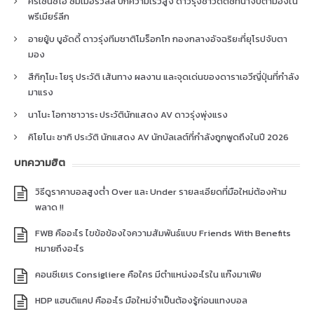
คริเซนซิโอ ซัมเมอร์วิลล์ ปีกความเร็วสูง ดาวรุ่งชาวดัตช์ที่น่าจับตามองใน
พรีเมียร์ลีก
อายยู้บ บูอัดดี้ ดาวรุ่งทีมชาติโมร็อกโก กองกลางอัจฉริยะที่ยุโรปจับตา
มอง
สึกิกุโมะ โยรุ ประวัติ เส้นทาง ผลงาน และจุดเด่นของดาราเอวีญี่ปุ่นที่กำลัง
มาแรง
นาโนะ โอกาซาวาระ ประวัตินักแสดง AV ดาวรุ่งพุ่งแรง
คิโยโนะ ซากิ ประวัติ นักแสดง AV นักบัลเลต์ที่กำลังถูกพูดถึงในปี 2026
บทความฮิต
วิธีดูราคาบอลสูงต่ำ Over และ Under รายละเอียดที่มือใหม่ต้องห้าม
พลาด !!
FWB คืออะไร ไขข้อข้องใจความสัมพันธ์แบบ Friends With Benefits
หมายถึงอะไร
คอนซีเยเร Consigliere คือใคร มีตำแหน่งอะไรใน แก๊งมาเฟีย
HDP แฮนดิแคป คืออะไร มือใหม่จำเป็นต้องรู้ก่อนแทงบอล