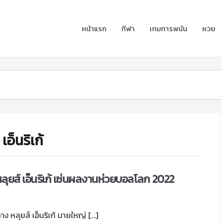
หน้าแรก
กีฬา
เกมการพนัน
หวย
อ็นริเก้
ุยส์ เอ็นริเก้ เซ่นผลงานห่วยบอลโลก 2022
หลุยส์ เอ็นริเก้ นายใหญ่ […]