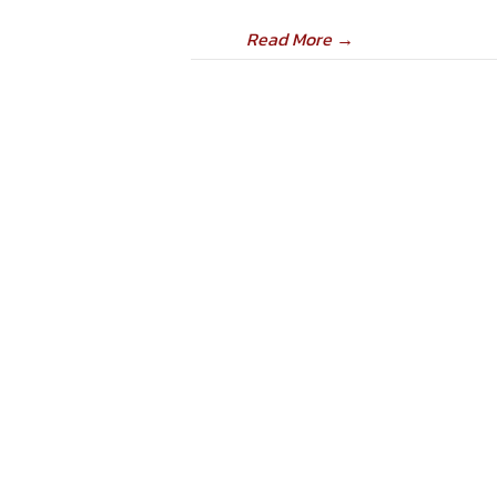
Read More
→