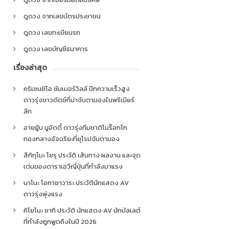
ดูดวง จากเลขบัตรประชาชน
ดูดวง เลขทะเบียนรถ
ดูดวง เลขบัญชีธนาคาร
เรื่องล่าสุด
คริเซนซิโอ ซัมเมอร์วิลล์ ปีกความเร็วสูง
ดาวรุ่งชาวดัตช์ที่น่าจับตามองในพรีเมียร์
ลีก
อายยู้บ บูอัดดี้ ดาวรุ่งทีมชาติโมร็อกโก
กองกลางอัจฉริยะที่ยุโรปจับตามอง
สึกิกุโมะ โยรุ ประวัติ เส้นทาง ผลงาน และจุด
เด่นของดาราเอวีญี่ปุ่นที่กำลังมาแรง
นาโนะ โอกาซาวาระ ประวัตินักแสดง AV
ดาวรุ่งพุ่งแรง
คิโยโนะ ซากิ ประวัติ นักแสดง AV นักบัลเลต์
ที่กำลังถูกพูดถึงในปี 2026