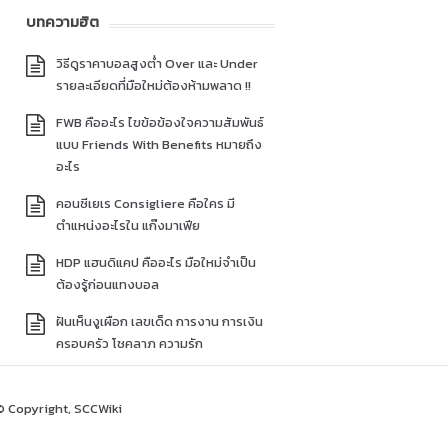
บทความฮิต
วิธีดูราคาบอลสูงต่ำ Over และ Under
รายละเอียดที่มือใหม่ต้องห้ามพลาด !!
FWB คืออะไร ไขข้อข้องใจความสัมพันธ์
แบบ Friends With Benefits หมายถึง
อะไร
คอนซีเยเร Consigliere คือใคร มี
ตำแหน่งอะไรใน แก๊งมาเฟีย
HDP แฮนดิแคป คืออะไร มือใหม่จำเป็น
ต้องรู้ก่อนแทงบอล
ฝันเห็นงูเผือก เลขเด็ด การงาน การเงิน
ครอบครัว โชคลาภ ความรัก
© Copyright, SCCWiki