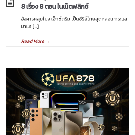
8 เรื่อง 8 ตอน ในเน็ตฟลิกซ์
อังคารคลุมโปง เอ็กซ์ตรีม เป็นซีรีส์ไทยสุดหลอน กระแส
มาแร […]
Read More
→