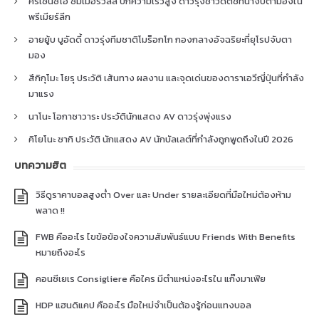
คริเซนซิโอ ซัมเมอร์วิลล์ ปีกความเร็วสูง ดาวรุ่งชาวดัตช์ที่น่าจับตามองใน
พรีเมียร์ลีก
อายยู้บ บูอัดดี้ ดาวรุ่งทีมชาติโมร็อกโก กองกลางอัจฉริยะที่ยุโรปจับตา
มอง
สึกิกุโมะ โยรุ ประวัติ เส้นทาง ผลงาน และจุดเด่นของดาราเอวีญี่ปุ่นที่กำลัง
มาแรง
นาโนะ โอกาซาวาระ ประวัตินักแสดง AV ดาวรุ่งพุ่งแรง
คิโยโนะ ซากิ ประวัติ นักแสดง AV นักบัลเลต์ที่กำลังถูกพูดถึงในปี 2026
บทความฮิต
วิธีดูราคาบอลสูงต่ำ Over และ Under รายละเอียดที่มือใหม่ต้องห้าม
พลาด !!
FWB คืออะไร ไขข้อข้องใจความสัมพันธ์แบบ Friends With Benefits
หมายถึงอะไร
คอนซีเยเร Consigliere คือใคร มีตำแหน่งอะไรใน แก๊งมาเฟีย
HDP แฮนดิแคป คืออะไร มือใหม่จำเป็นต้องรู้ก่อนแทงบอล