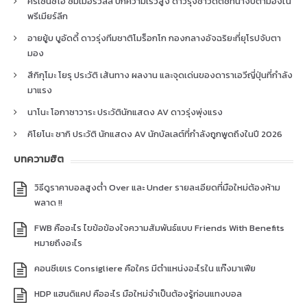
คริเซนซิโอ ซัมเมอร์วิลล์ ปีกความเร็วสูง ดาวรุ่งชาวดัตช์ที่น่าจับตามองใน
พรีเมียร์ลีก
อายยู้บ บูอัดดี้ ดาวรุ่งทีมชาติโมร็อกโก กองกลางอัจฉริยะที่ยุโรปจับตา
มอง
สึกิกุโมะ โยรุ ประวัติ เส้นทาง ผลงาน และจุดเด่นของดาราเอวีญี่ปุ่นที่กำลัง
มาแรง
นาโนะ โอกาซาวาระ ประวัตินักแสดง AV ดาวรุ่งพุ่งแรง
คิโยโนะ ซากิ ประวัติ นักแสดง AV นักบัลเลต์ที่กำลังถูกพูดถึงในปี 2026
บทความฮิต
วิธีดูราคาบอลสูงต่ำ Over และ Under รายละเอียดที่มือใหม่ต้องห้าม
พลาด !!
FWB คืออะไร ไขข้อข้องใจความสัมพันธ์แบบ Friends With Benefits
หมายถึงอะไร
คอนซีเยเร Consigliere คือใคร มีตำแหน่งอะไรใน แก๊งมาเฟีย
HDP แฮนดิแคป คืออะไร มือใหม่จำเป็นต้องรู้ก่อนแทงบอล