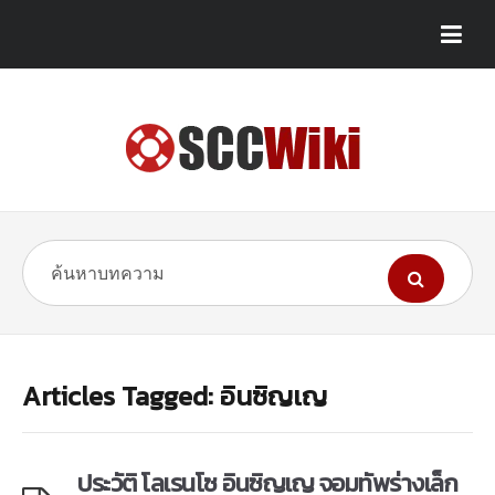
Articles Tagged: อินซิญเญ
ประวัติ โลเรนโซ อินซิญเญ จอมทัพร่างเล็ก