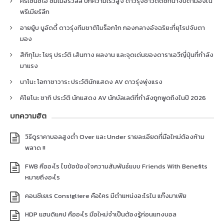
คริเซนซิโอ ซัมเมอร์วิลล์ ปีกความเร็วสูง ดาวรุ่งชาวดัตช์ที่น่าจับตามองใน
พรีเมียร์ลีก
อายยู้บ บูอัดดี้ ดาวรุ่งทีมชาติโมร็อกโก กองกลางอัจฉริยะที่ยุโรปจับตา
มอง
สึกิกุโมะ โยรุ ประวัติ เส้นทาง ผลงาน และจุดเด่นของดาราเอวีญี่ปุ่นที่กำลัง
มาแรง
นาโนะ โอกาซาวาระ ประวัตินักแสดง AV ดาวรุ่งพุ่งแรง
คิโยโนะ ซากิ ประวัติ นักแสดง AV นักบัลเลต์ที่กำลังถูกพูดถึงในปี 2026
บทความฮิต
วิธีดูราคาบอลสูงต่ำ Over และ Under รายละเอียดที่มือใหม่ต้องห้าม
พลาด !!
FWB คืออะไร ไขข้อข้องใจความสัมพันธ์แบบ Friends With Benefits
หมายถึงอะไร
คอนซีเยเร Consigliere คือใคร มีตำแหน่งอะไรใน แก๊งมาเฟีย
HDP แฮนดิแคป คืออะไร มือใหม่จำเป็นต้องรู้ก่อนแทงบอล