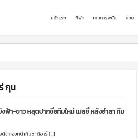
หน้าแรก
กีฬา
เกมการพนัน
หวย
่ กุน
ิงฟ้า-ขาว หลุดปากชื่อทีมใหม่ เมสซี่ หลังอำลา ทีม
อดีตกองหน้าทีมชาติอาร์ […]