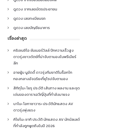
ดูดวง จากเลขบัตรประชาชน
ดูดวง เลขทะเบียนรถ
ดูดวง เลขบัญชีธนาคาร
เรื่องล่าสุด
คริเซนซิโอ ซัมเมอร์วิลล์ ปีกความเร็วสูง
ดาวรุ่งชาวดัตช์ที่น่าจับตามองในพรีเมียร์
ลีก
อายยู้บ บูอัดดี้ ดาวรุ่งทีมชาติโมร็อกโก
กองกลางอัจฉริยะที่ยุโรปจับตามอง
สึกิกุโมะ โยรุ ประวัติ เส้นทาง ผลงาน และจุด
เด่นของดาราเอวีญี่ปุ่นที่กำลังมาแรง
นาโนะ โอกาซาวาระ ประวัตินักแสดง AV
ดาวรุ่งพุ่งแรง
คิโยโนะ ซากิ ประวัติ นักแสดง AV นักบัลเลต์
ที่กำลังถูกพูดถึงในปี 2026