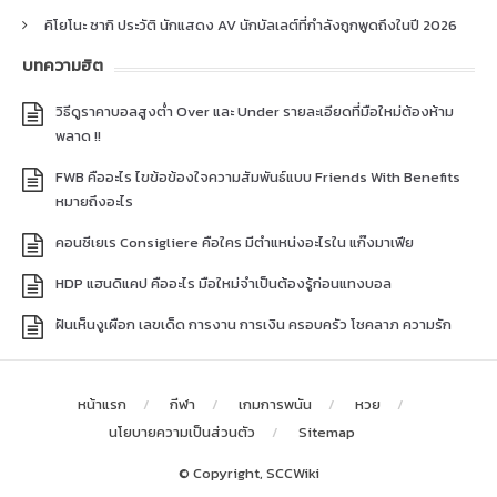
คิโยโนะ ซากิ ประวัติ นักแสดง AV นักบัลเลต์ที่กำลังถูกพูดถึงในปี 2026
บทความฮิต
วิธีดูราคาบอลสูงต่ำ Over และ Under รายละเอียดที่มือใหม่ต้องห้าม
พลาด !!
FWB คืออะไร ไขข้อข้องใจความสัมพันธ์แบบ Friends With Benefits
หมายถึงอะไร
คอนซีเยเร Consigliere คือใคร มีตำแหน่งอะไรใน แก๊งมาเฟีย
HDP แฮนดิแคป คืออะไร มือใหม่จำเป็นต้องรู้ก่อนแทงบอล
ฝันเห็นงูเผือก เลขเด็ด การงาน การเงิน ครอบครัว โชคลาภ ความรัก
หน้าแรก
กีฬา
เกมการพนัน
หวย
นโยบายความเป็นส่วนตัว
Sitemap
© Copyright, SCCWiki