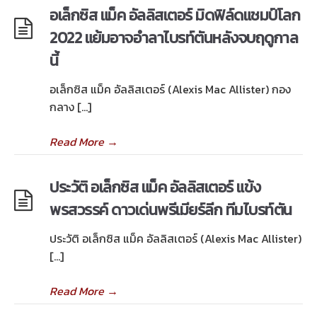
อเล็กซิส แม็ค อัลลิสเตอร์ มิดฟิล์ดแชมป์โลก
2022 แย้มอาจอำลาไบรท์ตันหลังจบฤดูกาล
นี้
อเล็กซิส แม็ค อัลลิสเตอร์ (Alexis Mac Allister) กอง
กลาง […]
Read More
→
ประวัติ อเล็กซิส แม็ค อัลลิสเตอร์ แข้ง
พรสวรรค์ ดาวเด่นพรีเมียร์ลีก ทีมไบรท์ตัน
ประวัติ อเล็กซิส แม็ค อัลลิสเตอร์ (Alexis Mac Allister)
[…]
Read More
→