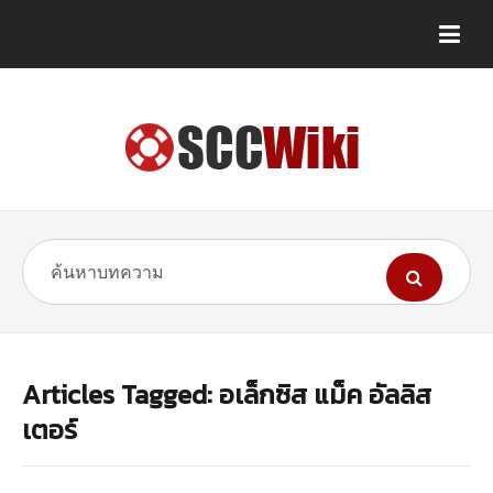
Articles Tagged: อเล็กซิส แม็ค อัลลิส
เตอร์