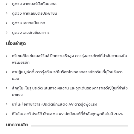
ดูดวง จากเบอร์มือถือมงคล
ดูดวง จากเลขบัตรประชาชน
ดูดวง เลขทะเบียนรถ
ดูดวง เลขบัญชีธนาคาร
เรื่องล่าสุด
คริเซนซิโอ ซัมเมอร์วิลล์ ปีกความเร็วสูง ดาวรุ่งชาวดัตช์ที่น่าจับตามองใน
พรีเมียร์ลีก
อายยู้บ บูอัดดี้ ดาวรุ่งทีมชาติโมร็อกโก กองกลางอัจฉริยะที่ยุโรปจับตา
มอง
สึกิกุโมะ โยรุ ประวัติ เส้นทาง ผลงาน และจุดเด่นของดาราเอวีญี่ปุ่นที่กำลัง
มาแรง
นาโนะ โอกาซาวาระ ประวัตินักแสดง AV ดาวรุ่งพุ่งแรง
คิโยโนะ ซากิ ประวัติ นักแสดง AV นักบัลเลต์ที่กำลังถูกพูดถึงในปี 2026
บทความฮิต