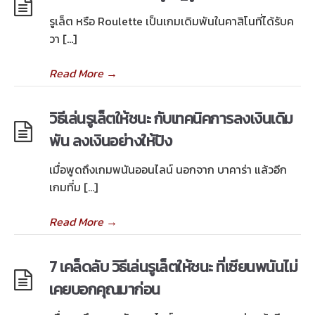
รูเล็ต หรือ Roulette เป็นเกมเดิมพันในคาสิโนที่ได้รับค
วา […]
Read More
→
วิธีเล่นรูเล็ตให้ชนะ กับเทคนิคการลงเงินเดิม
พัน ลงเงินอย่างให้ปัง
เมื่อพูดถึงเกมพนันออนไลน์ นอกจาก บาคาร่า แล้วอีก
เกมที่ม […]
Read More
→
7 เคล็ดลับ วิธีเล่นรูเล็ตให้ชนะ ที่เซียนพนันไม่
เคยบอกคุณมาก่อน