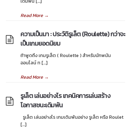
เดิมพัน […]
Read More
→
ความเป็นมา : ประวัติรูเล็ต (Roulette) กว่าจะ
เป็นเกมยอดนิยม
ถ้าพูดถึง เกมรูเล็ต ( Roulette ) สำหรับนักพนัน
ออนไลน์ ท […]
Read More
→
รูเล็ต เล่นอย่างไร เทคนิคการเล่นสร้าง
โอกาสชนะเดิมพัน
รูเล็ต เล่นอย่างไร เกมเดิมพันอย่าง รูเล็ต หรือ Roulet
[…]