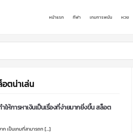
หน้าแรก
กีฬา
เกมการพนัน
หวย
็อตน่าเล่น
ห้การหาเงินเป็นเรื่องที่ง่ายมากยิ่งขึ้น สล็อต
นยาก เป็นเกมที่สามารถท […]