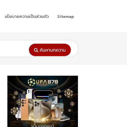
นโยบายความเป็นส่วนตัว
Sitemap
ค้นหาบทความ