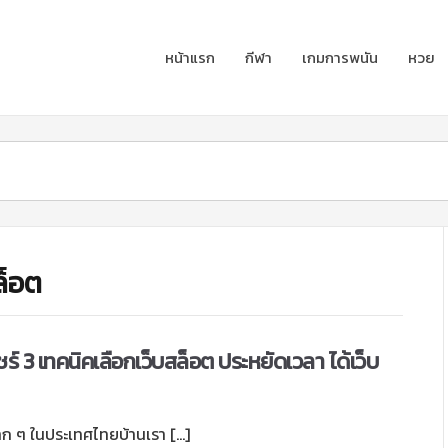
หน้าแรก
กีฬา
เกมการพนัน
หวย
ล็อต
ด แชร์ 3 เทคนิคเลือกเว็บสล็อต ประหยัดเวลา ได้เว็บ
าก ๆ ในประเทศไทยบ้านเรา […]