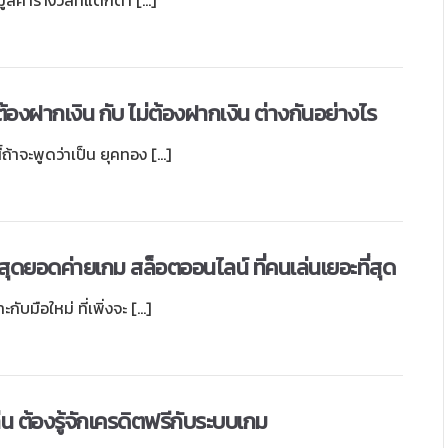
มูลค่ารางวัลที่แตกต่า […]
งฝากเงิน กับ ไม่ต้องฝากเงิน ต่างกันอย่างไร
ถ้าจะพูดว่าเป็น ยุคทอง […]
สุดยอดค่ายเกม สล็อตออนไลน์ ที่คนเล่นเยอะที่สุด
ับมือใหม่ ที่เพิ่งจะ […]
น ต้องรู้จักเครดิตฟรีกับระบบเกม