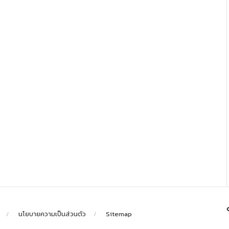
นโยบายความเป็นส่วนตัว
Sitemap