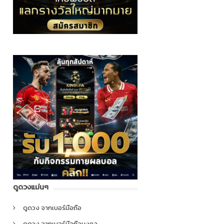
ดูดวงแม่นๆ
ดูดวง จากเบอร์มือถือ
ดูดวง จากเบอร์มือถือมงคล