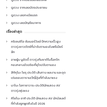
ดูดวง จากเลขบัตรประชาชน
ดูดวง เลขทะเบียนรถ
ดูดวง เลขบัญชีธนาคาร
เรื่องล่าสุด
คริเซนซิโอ ซัมเมอร์วิลล์ ปีกความเร็วสูง
ดาวรุ่งชาวดัตช์ที่น่าจับตามองในพรีเมียร์
ลีก
อายยู้บ บูอัดดี้ ดาวรุ่งทีมชาติโมร็อกโก
กองกลางอัจฉริยะที่ยุโรปจับตามอง
สึกิกุโมะ โยรุ ประวัติ เส้นทาง ผลงาน และจุด
เด่นของดาราเอวีญี่ปุ่นที่กำลังมาแรง
นาโนะ โอกาซาวาระ ประวัตินักแสดง AV
ดาวรุ่งพุ่งแรง
คิโยโนะ ซากิ ประวัติ นักแสดง AV นักบัลเลต์
ที่กำลังถูกพูดถึงในปี 2026