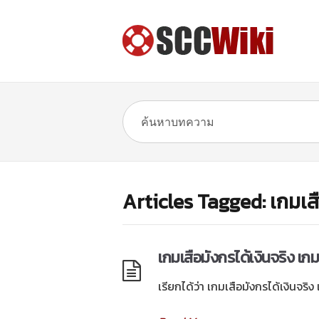
Articles Tagged: เกมเสื
เกมเสือมังกรได้เงินจริง เกม
เรียกได้ว่า เกมเสือมังกรได้เงินจริง 