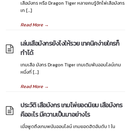
เสือมังกร หรือ Dragon Tiger หลายคนรู้จักไพ่เสือมังกร
เก […]
Read More
→
เล่นเสือมังกรยังไงให้รวย เทคนิคง่ายใครก็
ทำได้
เกมเสือ มังกร Dragon Tiger เกมเดิมพันออนไลน์เกม
หนึ่งที่ […]
Read More
→
ประวัติ เสือมังกร เกมไพ่ยอดนิยม เสือมังกร
คืออะไร มีความเป็นมาอย่างไร
เมื่อพูดถึงเกมพนันออนไลน์ เกมยอดฮิตอันดับ 1 ใน