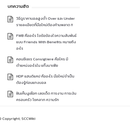
บทความฮิต
วิธีดูราคาบอลสูงต่ำ Over และ Under
รายละเอียดที่มือใหม่ต้องห้ามพลาด !!
FWB คืออะไร ไขข้อข้องใจความสัมพันธ์
แบบ Friends With Benefits หมายถึง
อะไร
คอนซีเยเร Consigliere คือใคร มี
ตำแหน่งอะไรใน แก๊งมาเฟีย
HDP แฮนดิแคป คืออะไร มือใหม่จำเป็น
ต้องรู้ก่อนแทงบอล
ฝันเห็นงูเผือก เลขเด็ด การงาน การเงิน
ครอบครัว โชคลาภ ความรัก
© Copyright, SCCWiki