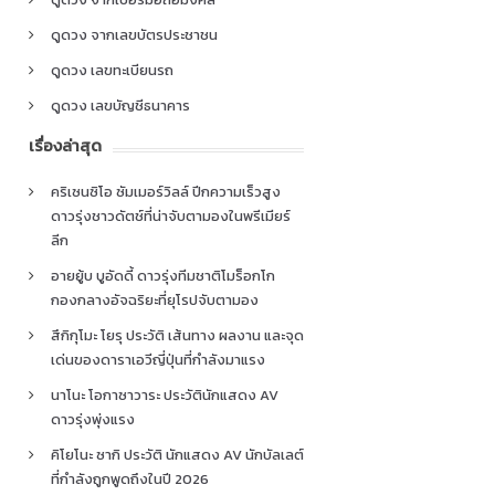
ดูดวง จากเลขบัตรประชาชน
ดูดวง เลขทะเบียนรถ
ดูดวง เลขบัญชีธนาคาร
เรื่องล่าสุด
คริเซนซิโอ ซัมเมอร์วิลล์ ปีกความเร็วสูง
ดาวรุ่งชาวดัตช์ที่น่าจับตามองในพรีเมียร์
ลีก
อายยู้บ บูอัดดี้ ดาวรุ่งทีมชาติโมร็อกโก
กองกลางอัจฉริยะที่ยุโรปจับตามอง
สึกิกุโมะ โยรุ ประวัติ เส้นทาง ผลงาน และจุด
เด่นของดาราเอวีญี่ปุ่นที่กำลังมาแรง
นาโนะ โอกาซาวาระ ประวัตินักแสดง AV
ดาวรุ่งพุ่งแรง
คิโยโนะ ซากิ ประวัติ นักแสดง AV นักบัลเลต์
ที่กำลังถูกพูดถึงในปี 2026