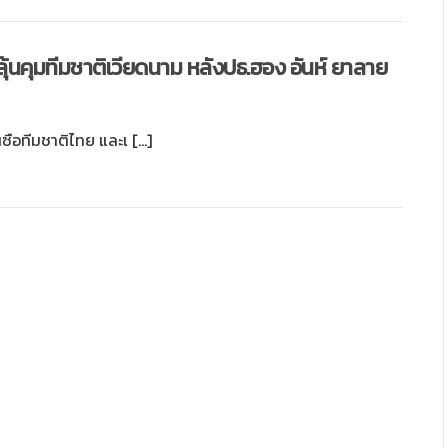
อง ลุ้นคุมทีมชาติเวียดนาม หลังปธ.ฮอง อันห์ ยาลาย
ุนซือทีมชาติไทย และเ […]