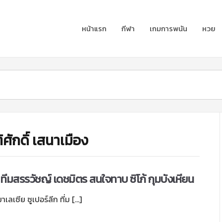
หน้าแรก
กีฬา
เกมการพนัน
หวย
ศักดิ์ เสนาเมือง
ทีมสรรวัชญ์ เดชมิตร สนใจทาบ ซิโก้ กุมบังเหียน
ลเซีย ซูเปอร์ลีก ที่ม […]