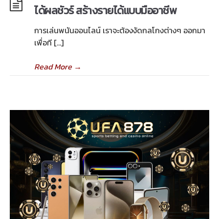
ได้ผลชัวร์ สร้างรายได้แบบมืออาชีพ
การเล่นพนันออนไลน์ เราจะต้องงัดกลโกงต่างๆ ออกมา
เพื่อที […]
Read More
→