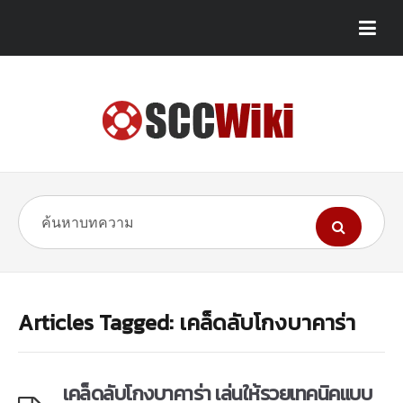
Articles Tagged: เคล็ดลับโกงบาคาร่า
เคล็ดลับโกงบาคาร่า เล่นให้รวยเทคนิคแบบ