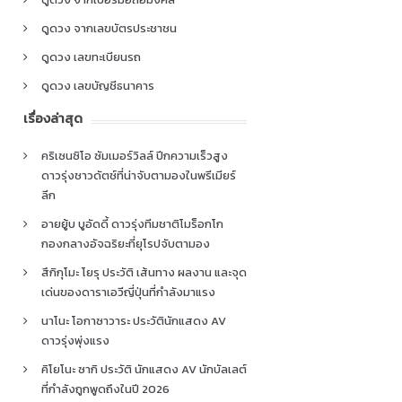
ดูดวง จากเลขบัตรประชาชน
ดูดวง เลขทะเบียนรถ
ดูดวง เลขบัญชีธนาคาร
เรื่องล่าสุด
คริเซนซิโอ ซัมเมอร์วิลล์ ปีกความเร็วสูง
ดาวรุ่งชาวดัตช์ที่น่าจับตามองในพรีเมียร์
ลีก
อายยู้บ บูอัดดี้ ดาวรุ่งทีมชาติโมร็อกโก
กองกลางอัจฉริยะที่ยุโรปจับตามอง
สึกิกุโมะ โยรุ ประวัติ เส้นทาง ผลงาน และจุด
เด่นของดาราเอวีญี่ปุ่นที่กำลังมาแรง
นาโนะ โอกาซาวาระ ประวัตินักแสดง AV
ดาวรุ่งพุ่งแรง
คิโยโนะ ซากิ ประวัติ นักแสดง AV นักบัลเลต์
ที่กำลังถูกพูดถึงในปี 2026