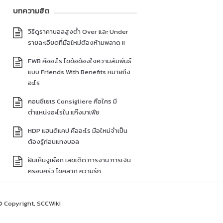
บทความฮิต
วิธีดูราคาบอลสูงต่ำ Over และ Under
รายละเอียดที่มือใหม่ต้องห้ามพลาด !!
FWB คืออะไร ไขข้อข้องใจความสัมพันธ์
แบบ Friends With Benefits หมายถึง
อะไร
คอนซีเยเร Consigliere คือใคร มี
ตำแหน่งอะไรใน แก๊งมาเฟีย
HDP แฮนดิแคป คืออะไร มือใหม่จำเป็น
ต้องรู้ก่อนแทงบอล
ฝันเห็นงูเผือก เลขเด็ด การงาน การเงิน
ครอบครัว โชคลาภ ความรัก
© Copyright, SCCWiki