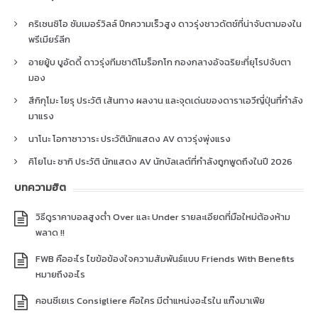
คริเซนซิโอ ซัมเมอร์วิลล์ ปีกความเร็วสูง ดาวรุ่งชาวดัตช์ที่น่าจับตามองใน
พรีเมียร์ลีก
อายยู้บ บูอัดดี้ ดาวรุ่งทีมชาติโมร็อกโก กองกลางอัจฉริยะที่ยุโรปจับตา
มอง
สึกิกุโมะ โยรุ ประวัติ เส้นทาง ผลงาน และจุดเด่นของดาราเอวีญี่ปุ่นที่กำลัง
มาแรง
นาโนะ โอกาซาวาระ ประวัตินักแสดง AV ดาวรุ่งพุ่งแรง
คิโยโนะ ซากิ ประวัติ นักแสดง AV นักบัลเลต์ที่กำลังถูกพูดถึงในปี 2026
บทความฮิต
วิธีดูราคาบอลสูงต่ำ Over และ Under รายละเอียดที่มือใหม่ต้องห้าม
พลาด !!
FWB คืออะไร ไขข้อข้องใจความสัมพันธ์แบบ Friends With Benefits
หมายถึงอะไร
คอนซีเยเร Consigliere คือใคร มีตำแหน่งอะไรใน แก๊งมาเฟีย