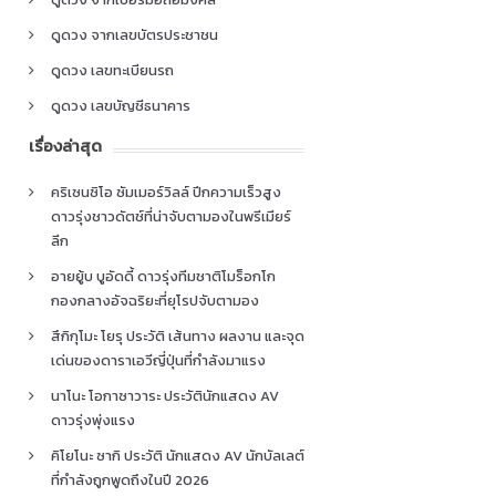
ดูดวง จากเลขบัตรประชาชน
ดูดวง เลขทะเบียนรถ
ดูดวง เลขบัญชีธนาคาร
เรื่องล่าสุด
คริเซนซิโอ ซัมเมอร์วิลล์ ปีกความเร็วสูง
ดาวรุ่งชาวดัตช์ที่น่าจับตามองในพรีเมียร์
ลีก
อายยู้บ บูอัดดี้ ดาวรุ่งทีมชาติโมร็อกโก
กองกลางอัจฉริยะที่ยุโรปจับตามอง
สึกิกุโมะ โยรุ ประวัติ เส้นทาง ผลงาน และจุด
เด่นของดาราเอวีญี่ปุ่นที่กำลังมาแรง
นาโนะ โอกาซาวาระ ประวัตินักแสดง AV
ดาวรุ่งพุ่งแรง
คิโยโนะ ซากิ ประวัติ นักแสดง AV นักบัลเลต์
ที่กำลังถูกพูดถึงในปี 2026