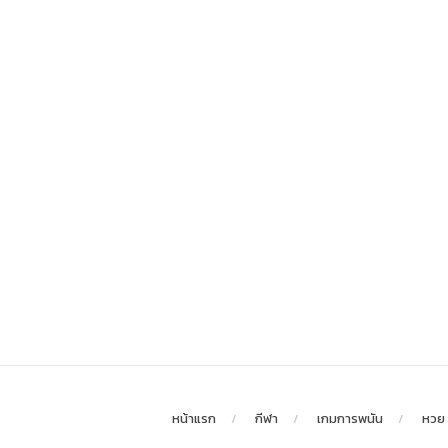
หน้าแรก
กีฬา
เกมการพนัน
หวย