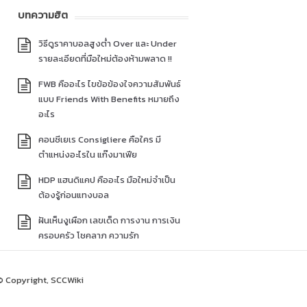
บทความฮิต
วิธีดูราคาบอลสูงต่ำ Over และ Under
รายละเอียดที่มือใหม่ต้องห้ามพลาด !!
FWB คืออะไร ไขข้อข้องใจความสัมพันธ์
แบบ Friends With Benefits หมายถึง
อะไร
คอนซีเยเร Consigliere คือใคร มี
ตำแหน่งอะไรใน แก๊งมาเฟีย
HDP แฮนดิแคป คืออะไร มือใหม่จำเป็น
ต้องรู้ก่อนแทงบอล
ฝันเห็นงูเผือก เลขเด็ด การงาน การเงิน
ครอบครัว โชคลาภ ความรัก
© Copyright, SCCWiki