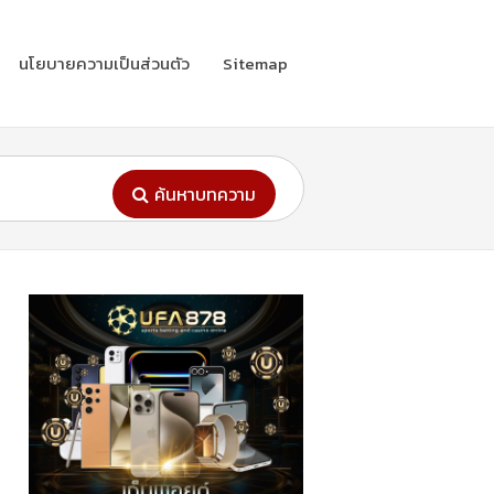
นโยบายความเป็นส่วนตัว
Sitemap
ค้นหาบทความ