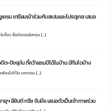
เครน เตรียมเข้าร่วมกับสเปนและโปรตุเกส เสนอ
เดี้ยน สื่อดังของอังกฤษ […]
ต-ปัจจุบัน ที่คว้าแชมป์ได้ในบ้าน มีทีมใดบ้าง
เพียงไม่กี่วัน มหกรรม […]
ุฯ อียิปต์ กรีซ จับมือ เสนอตัวเป็นเจ้าภาพร่วม