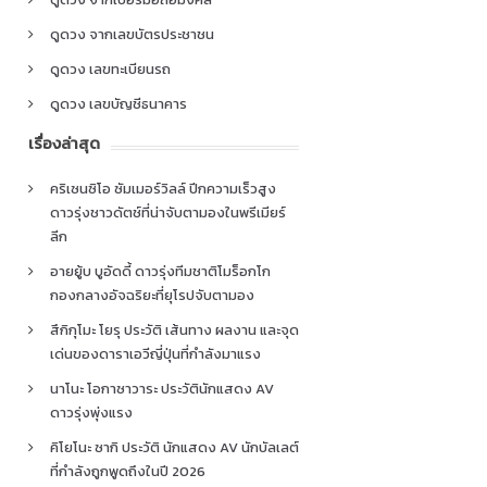
ดูดวง จากเลขบัตรประชาชน
ดูดวง เลขทะเบียนรถ
ดูดวง เลขบัญชีธนาคาร
เรื่องล่าสุด
คริเซนซิโอ ซัมเมอร์วิลล์ ปีกความเร็วสูง
ดาวรุ่งชาวดัตช์ที่น่าจับตามองในพรีเมียร์
ลีก
อายยู้บ บูอัดดี้ ดาวรุ่งทีมชาติโมร็อกโก
กองกลางอัจฉริยะที่ยุโรปจับตามอง
สึกิกุโมะ โยรุ ประวัติ เส้นทาง ผลงาน และจุด
เด่นของดาราเอวีญี่ปุ่นที่กำลังมาแรง
นาโนะ โอกาซาวาระ ประวัตินักแสดง AV
ดาวรุ่งพุ่งแรง
คิโยโนะ ซากิ ประวัติ นักแสดง AV นักบัลเลต์
ที่กำลังถูกพูดถึงในปี 2026