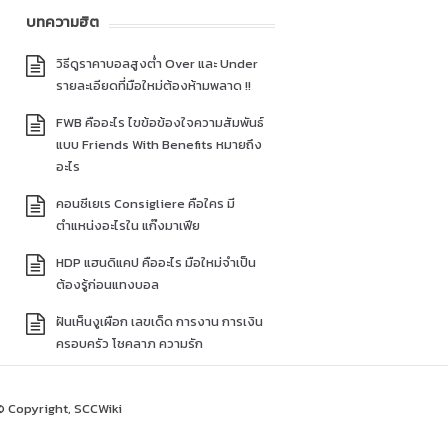
บทความฮิต
วิธีดูราคาบอลสูงต่ำ Over และ Under
รายละเอียดที่มือใหม่ต้องห้ามพลาด !!
FWB คืออะไร ไขข้อข้องใจความสัมพันธ์
แบบ Friends With Benefits หมายถึง
อะไร
คอนซีเยเร Consigliere คือใคร มี
ตำแหน่งอะไรใน แก๊งมาเฟีย
HDP แฮนดิแคป คืออะไร มือใหม่จำเป็น
ต้องรู้ก่อนแทงบอล
ฝันเห็นงูเผือก เลขเด็ด การงาน การเงิน
ครอบครัว โชคลาภ ความรัก
© Copyright, SCCWiki