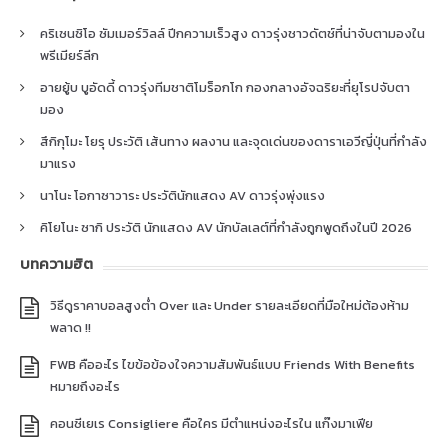
คริเซนซิโอ ซัมเมอร์วิลล์ ปีกความเร็วสูง ดาวรุ่งชาวดัตช์ที่น่าจับตามองใน
พรีเมียร์ลีก
อายยู้บ บูอัดดี้ ดาวรุ่งทีมชาติโมร็อกโก กองกลางอัจฉริยะที่ยุโรปจับตา
มอง
สึกิกุโมะ โยรุ ประวัติ เส้นทาง ผลงาน และจุดเด่นของดาราเอวีญี่ปุ่นที่กำลัง
มาแรง
นาโนะ โอกาซาวาระ ประวัตินักแสดง AV ดาวรุ่งพุ่งแรง
คิโยโนะ ซากิ ประวัติ นักแสดง AV นักบัลเลต์ที่กำลังถูกพูดถึงในปี 2026
บทความฮิต
วิธีดูราคาบอลสูงต่ำ Over และ Under รายละเอียดที่มือใหม่ต้องห้าม
พลาด !!
FWB คืออะไร ไขข้อข้องใจความสัมพันธ์แบบ Friends With Benefits
หมายถึงอะไร
คอนซีเยเร Consigliere คือใคร มีตำแหน่งอะไรใน แก๊งมาเฟีย