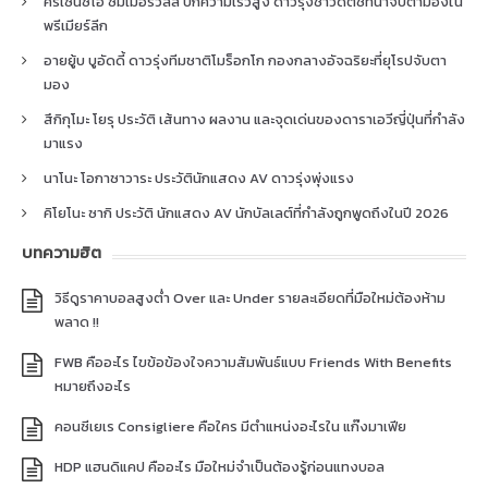
คริเซนซิโอ ซัมเมอร์วิลล์ ปีกความเร็วสูง ดาวรุ่งชาวดัตช์ที่น่าจับตามองใน
พรีเมียร์ลีก
อายยู้บ บูอัดดี้ ดาวรุ่งทีมชาติโมร็อกโก กองกลางอัจฉริยะที่ยุโรปจับตา
มอง
สึกิกุโมะ โยรุ ประวัติ เส้นทาง ผลงาน และจุดเด่นของดาราเอวีญี่ปุ่นที่กำลัง
มาแรง
นาโนะ โอกาซาวาระ ประวัตินักแสดง AV ดาวรุ่งพุ่งแรง
คิโยโนะ ซากิ ประวัติ นักแสดง AV นักบัลเลต์ที่กำลังถูกพูดถึงในปี 2026
บทความฮิต
วิธีดูราคาบอลสูงต่ำ Over และ Under รายละเอียดที่มือใหม่ต้องห้าม
พลาด !!
FWB คืออะไร ไขข้อข้องใจความสัมพันธ์แบบ Friends With Benefits
หมายถึงอะไร
คอนซีเยเร Consigliere คือใคร มีตำแหน่งอะไรใน แก๊งมาเฟีย
HDP แฮนดิแคป คืออะไร มือใหม่จำเป็นต้องรู้ก่อนแทงบอล