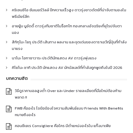
คริเซนซิโอ ซัมเมอร์วิลล์ ปีกความเร็วสูง ดาวรุ่งชาวดัตช์ที่น่าจับตามองใน
พรีเมียร์ลีก
อายยู้บ บูอัดดี้ ดาวรุ่งทีมชาติโมร็อกโก กองกลางอัจฉริยะที่ยุโรปจับตา
มอง
สึกิกุโมะ โยรุ ประวัติ เส้นทาง ผลงาน และจุดเด่นของดาราเอวีญี่ปุ่นที่กำลัง
มาแรง
นาโนะ โอกาซาวาระ ประวัตินักแสดง AV ดาวรุ่งพุ่งแรง
คิโยโนะ ซากิ ประวัติ นักแสดง AV นักบัลเลต์ที่กำลังถูกพูดถึงในปี 2026
บทความฮิต
วิธีดูราคาบอลสูงต่ำ Over และ Under รายละเอียดที่มือใหม่ต้องห้าม
พลาด !!
FWB คืออะไร ไขข้อข้องใจความสัมพันธ์แบบ Friends With Benefits
หมายถึงอะไร
คอนซีเยเร Consigliere คือใคร มีตำแหน่งอะไรใน แก๊งมาเฟีย