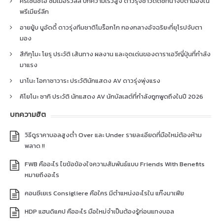
คริเซนซิโอ ซัมเมอร์วิลล์ ปีกความเร็วสูง ดาวรุ่งชาวดัตช์ที่น่าจับตามองใน
พรีเมียร์ลีก
อายยู้บ บูอัดดี้ ดาวรุ่งทีมชาติโมร็อกโก กองกลางอัจฉริยะที่ยุโรปจับตา
มอง
สึกิกุโมะ โยรุ ประวัติ เส้นทาง ผลงาน และจุดเด่นของดาราเอวีญี่ปุ่นที่กำลัง
มาแรง
นาโนะ โอกาซาวาระ ประวัตินักแสดง AV ดาวรุ่งพุ่งแรง
คิโยโนะ ซากิ ประวัติ นักแสดง AV นักบัลเลต์ที่กำลังถูกพูดถึงในปี 2026
บทความฮิต
วิธีดูราคาบอลสูงต่ำ Over และ Under รายละเอียดที่มือใหม่ต้องห้าม
พลาด !!
FWB คืออะไร ไขข้อข้องใจความสัมพันธ์แบบ Friends With Benefits
หมายถึงอะไร
คอนซีเยเร Consigliere คือใคร มีตำแหน่งอะไรใน แก๊งมาเฟีย
HDP แฮนดิแคป คืออะไร มือใหม่จำเป็นต้องรู้ก่อนแทงบอล