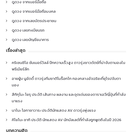
ดูดวง จากเบอร์มือถือ
ดูดวง จากเบอร์มือถือมงคล
ดูดวง จากเลขบัตรประชาชน
ดูดวง เลขทะเบียนรถ
ดูดวง เลขบัญชีธนาคาร
เรื่องล่าสุด
คริเซนซิโอ ซัมเมอร์วิลล์ ปีกความเร็วสูง ดาวรุ่งชาวดัตช์ที่น่าจับตามองใน
พรีเมียร์ลีก
อายยู้บ บูอัดดี้ ดาวรุ่งทีมชาติโมร็อกโก กองกลางอัจฉริยะที่ยุโรปจับตา
มอง
สึกิกุโมะ โยรุ ประวัติ เส้นทาง ผลงาน และจุดเด่นของดาราเอวีญี่ปุ่นที่กำลัง
มาแรง
นาโนะ โอกาซาวาระ ประวัตินักแสดง AV ดาวรุ่งพุ่งแรง
คิโยโนะ ซากิ ประวัติ นักแสดง AV นักบัลเลต์ที่กำลังถูกพูดถึงในปี 2026
บทความฮิต