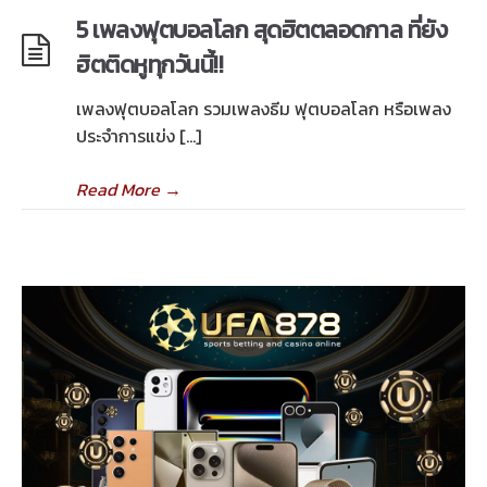
5 เพลงฟุตบอลโลก สุดฮิตตลอดกาล ที่ยัง
ฮิตติดหูทุกวันนี้!!
เพลงฟุตบอลโลก รวมเพลงธีม ฟุตบอลโลก หรือเพลง
ประจำการแข่ง […]
Read More
→