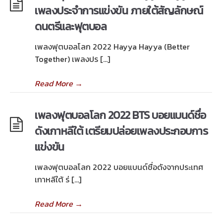
เพลงประจำการแข่งขัน ภายใต้สัญลักษณ์
ดนตรีและฟุตบอล
เพลงฟุตบอลโลก 2022 Hayya Hayya (Better
Together) เพลงปร […]
Read More
→
เพลงฟุตบอลโลก 2022 BTS บอยแบนด์ชื่อ
ดังเกาหลีใต้ เตรียมปล่อยเพลงประกอบการ
แข่งขัน
เพลงฟุตบอลโลก 2022 บอยแบนด์ชื่อดังจากประเทศ
เกาหลีใต้ ร่ […]
Read More
→