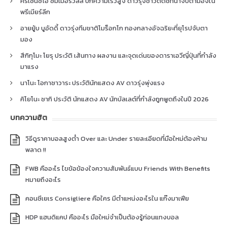
คริเซนซิโอ ซัมเมอร์วิลล์ ปีกความเร็วสูง ดาวรุ่งชาวดัตช์ที่น่าจับตามองใน
พรีเมียร์ลีก
อายยู้บ บูอัดดี้ ดาวรุ่งทีมชาติโมร็อกโก กองกลางอัจฉริยะที่ยุโรปจับตา
มอง
สึกิกุโมะ โยรุ ประวัติ เส้นทาง ผลงาน และจุดเด่นของดาราเอวีญี่ปุ่นที่กำลัง
มาแรง
นาโนะ โอกาซาวาระ ประวัตินักแสดง AV ดาวรุ่งพุ่งแรง
คิโยโนะ ซากิ ประวัติ นักแสดง AV นักบัลเลต์ที่กำลังถูกพูดถึงในปี 2026
บทความฮิต
วิธีดูราคาบอลสูงต่ำ Over และ Under รายละเอียดที่มือใหม่ต้องห้าม
พลาด !!
FWB คืออะไร ไขข้อข้องใจความสัมพันธ์แบบ Friends With Benefits
หมายถึงอะไร
คอนซีเยเร Consigliere คือใคร มีตำแหน่งอะไรใน แก๊งมาเฟีย
HDP แฮนดิแคป คืออะไร มือใหม่จำเป็นต้องรู้ก่อนแทงบอล