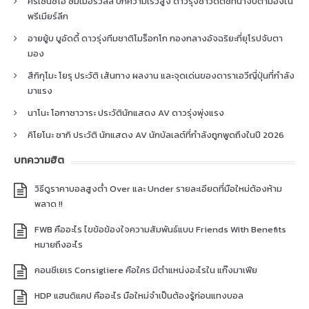
คริเซนซิโอ ซัมเมอร์วิลล์ ปีกความเร็วสูง ดาวรุ่งชาวดัตช์ที่น่าจับตามองใน
พรีเมียร์ลีก
อายยู้บ บูอัดดี้ ดาวรุ่งทีมชาติโมร็อกโก กองกลางอัจฉริยะที่ยุโรปจับตา
มอง
สึกิกุโมะ โยรุ ประวัติ เส้นทาง ผลงาน และจุดเด่นของดาราเอวีญี่ปุ่นที่กำลัง
มาแรง
นาโนะ โอกาซาวาระ ประวัตินักแสดง AV ดาวรุ่งพุ่งแรง
คิโยโนะ ซากิ ประวัติ นักแสดง AV นักบัลเลต์ที่กำลังถูกพูดถึงในปี 2026
บทความฮิต
วิธีดูราคาบอลสูงต่ำ Over และ Under รายละเอียดที่มือใหม่ต้องห้าม
พลาด !!
FWB คืออะไร ไขข้อข้องใจความสัมพันธ์แบบ Friends With Benefits
หมายถึงอะไร
คอนซีเยเร Consigliere คือใคร มีตำแหน่งอะไรใน แก๊งมาเฟีย
HDP แฮนดิแคป คืออะไร มือใหม่จำเป็นต้องรู้ก่อนแทงบอล