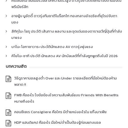
คริเซนซิโอ ซัมเมอร์วิลล์ ปีกความเร็วสูง ดาวรุ่งชาวดัตช์ที่น่าจับตามองใน
พรีเมียร์ลีก
อายยู้บ บูอัดดี้ ดาวรุ่งทีมชาติโมร็อกโก กองกลางอัจฉริยะที่ยุโรปจับตา
มอง
สึกิกุโมะ โยรุ ประวัติ เส้นทาง ผลงาน และจุดเด่นของดาราเอวีญี่ปุ่นที่กำลัง
มาแรง
นาโนะ โอกาซาวาระ ประวัตินักแสดง AV ดาวรุ่งพุ่งแรง
คิโยโนะ ซากิ ประวัติ นักแสดง AV นักบัลเลต์ที่กำลังถูกพูดถึงในปี 2026
บทความฮิต
วิธีดูราคาบอลสูงต่ำ Over และ Under รายละเอียดที่มือใหม่ต้องห้าม
พลาด !!
FWB คืออะไร ไขข้อข้องใจความสัมพันธ์แบบ Friends With Benefits
หมายถึงอะไร
คอนซีเยเร Consigliere คือใคร มีตำแหน่งอะไรใน แก๊งมาเฟีย
HDP แฮนดิแคป คืออะไร มือใหม่จำเป็นต้องรู้ก่อนแทงบอล