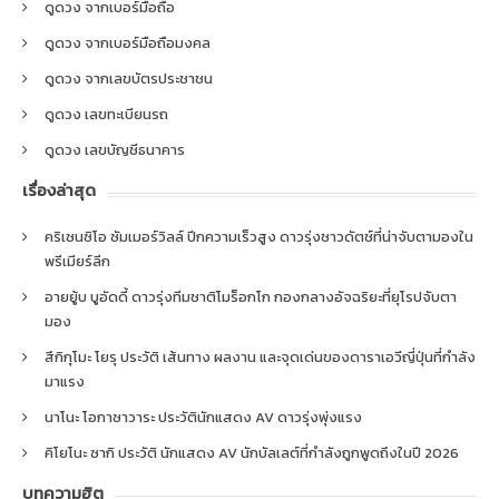
ดูดวง จากเบอร์มือถือ
ดูดวง จากเบอร์มือถือมงคล
ดูดวง จากเลขบัตรประชาชน
ดูดวง เลขทะเบียนรถ
ดูดวง เลขบัญชีธนาคาร
เรื่องล่าสุด
คริเซนซิโอ ซัมเมอร์วิลล์ ปีกความเร็วสูง ดาวรุ่งชาวดัตช์ที่น่าจับตามองใน
พรีเมียร์ลีก
อายยู้บ บูอัดดี้ ดาวรุ่งทีมชาติโมร็อกโก กองกลางอัจฉริยะที่ยุโรปจับตา
มอง
สึกิกุโมะ โยรุ ประวัติ เส้นทาง ผลงาน และจุดเด่นของดาราเอวีญี่ปุ่นที่กำลัง
มาแรง
นาโนะ โอกาซาวาระ ประวัตินักแสดง AV ดาวรุ่งพุ่งแรง
คิโยโนะ ซากิ ประวัติ นักแสดง AV นักบัลเลต์ที่กำลังถูกพูดถึงในปี 2026
บทความฮิต