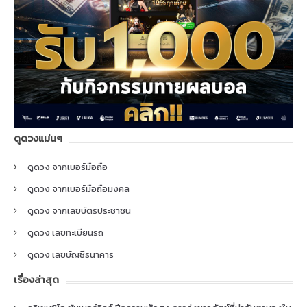
ดูดวงแม่นๆ
ดูดวง จากเบอร์มือถือ
ดูดวง จากเบอร์มือถือมงคล
ดูดวง จากเลขบัตรประชาชน
ดูดวง เลขทะเบียนรถ
ดูดวง เลขบัญชีธนาคาร
เรื่องล่าสุด