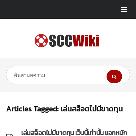
Articles Tagged: เล่นสล็อตไม่มีขาดทุน
เล่นสล็อตไม่มีขาดทุน เว็บนี้เท่านั้น แจกหนัก