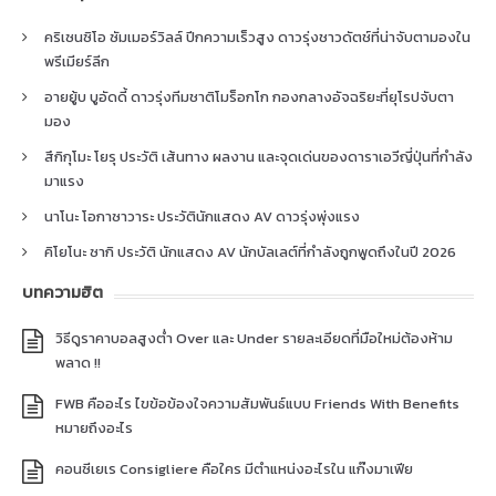
คริเซนซิโอ ซัมเมอร์วิลล์ ปีกความเร็วสูง ดาวรุ่งชาวดัตช์ที่น่าจับตามองใน
พรีเมียร์ลีก
อายยู้บ บูอัดดี้ ดาวรุ่งทีมชาติโมร็อกโก กองกลางอัจฉริยะที่ยุโรปจับตา
มอง
สึกิกุโมะ โยรุ ประวัติ เส้นทาง ผลงาน และจุดเด่นของดาราเอวีญี่ปุ่นที่กำลัง
มาแรง
นาโนะ โอกาซาวาระ ประวัตินักแสดง AV ดาวรุ่งพุ่งแรง
คิโยโนะ ซากิ ประวัติ นักแสดง AV นักบัลเลต์ที่กำลังถูกพูดถึงในปี 2026
บทความฮิต
วิธีดูราคาบอลสูงต่ำ Over และ Under รายละเอียดที่มือใหม่ต้องห้าม
พลาด !!
FWB คืออะไร ไขข้อข้องใจความสัมพันธ์แบบ Friends With Benefits
หมายถึงอะไร
คอนซีเยเร Consigliere คือใคร มีตำแหน่งอะไรใน แก๊งมาเฟีย