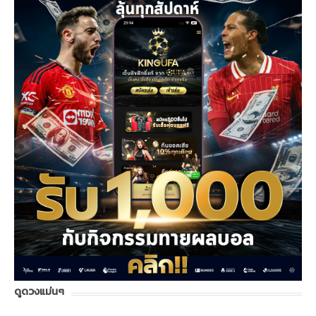
ดูดวงแม่นๆ