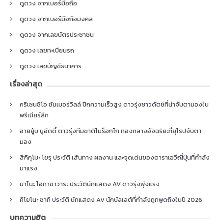
ดูดวง จากเบอร์มือถือ
ดูดวง จากเบอร์มือถือมงคล
ดูดวง จากเลขบัตรประชาชน
ดูดวง เลขทะเบียนรถ
ดูดวง เลขบัญชีธนาคาร
เรื่องล่าสุด
คริเซนซิโอ ซัมเมอร์วิลล์ ปีกความเร็วสูง ดาวรุ่งชาวดัตช์ที่น่าจับตามองใน
พรีเมียร์ลีก
อายยู้บ บูอัดดี้ ดาวรุ่งทีมชาติโมร็อกโก กองกลางอัจฉริยะที่ยุโรปจับตา
มอง
สึกิกุโมะ โยรุ ประวัติ เส้นทาง ผลงาน และจุดเด่นของดาราเอวีญี่ปุ่นที่กำลัง
มาแรง
นาโนะ โอกาซาวาระ ประวัตินักแสดง AV ดาวรุ่งพุ่งแรง
คิโยโนะ ซากิ ประวัติ นักแสดง AV นักบัลเลต์ที่กำลังถูกพูดถึงในปี 2026
บทความฮิต