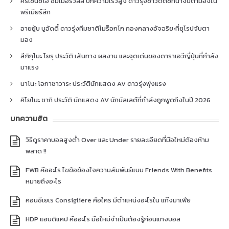
คริเซนซิโอ ซัมเมอร์วิลล์ ปีกความเร็วสูง ดาวรุ่งชาวดัตช์ที่น่าจับตามองใน
พรีเมียร์ลีก
อายยู้บ บูอัดดี้ ดาวรุ่งทีมชาติโมร็อกโก กองกลางอัจฉริยะที่ยุโรปจับตา
มอง
สึกิกุโมะ โยรุ ประวัติ เส้นทาง ผลงาน และจุดเด่นของดาราเอวีญี่ปุ่นที่กำลัง
มาแรง
นาโนะ โอกาซาวาระ ประวัตินักแสดง AV ดาวรุ่งพุ่งแรง
คิโยโนะ ซากิ ประวัติ นักแสดง AV นักบัลเลต์ที่กำลังถูกพูดถึงในปี 2026
บทความฮิต
วิธีดูราคาบอลสูงต่ำ Over และ Under รายละเอียดที่มือใหม่ต้องห้าม
พลาด !!
FWB คืออะไร ไขข้อข้องใจความสัมพันธ์แบบ Friends With Benefits
หมายถึงอะไร
คอนซีเยเร Consigliere คือใคร มีตำแหน่งอะไรใน แก๊งมาเฟีย
HDP แฮนดิแคป คืออะไร มือใหม่จำเป็นต้องรู้ก่อนแทงบอล