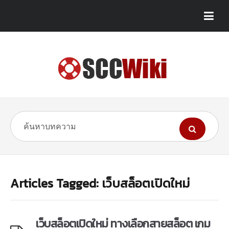
Articles Tagged: เว็บสล็อตเปิดใหม่
เว็บสล็อตเปิดใหม่ ทางเลือกสายสล็อต เกม