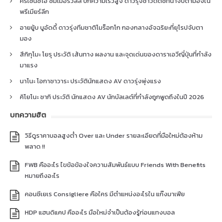
คริเซนซิโอ ซัมเมอร์วิลล์ ปีกความเร็วสูง ดาวรุ่งชาวดัตช์ที่น่าจับตามองใน
พรีเมียร์ลีก
อายยู้บ บูอัดดี้ ดาวรุ่งทีมชาติโมร็อกโก กองกลางอัจฉริยะที่ยุโรปจับตา
มอง
สึกิกุโมะ โยรุ ประวัติ เส้นทาง ผลงาน และจุดเด่นของดาราเอวีญี่ปุ่นที่กำลัง
มาแรง
นาโนะ โอกาซาวาระ ประวัตินักแสดง AV ดาวรุ่งพุ่งแรง
คิโยโนะ ซากิ ประวัติ นักแสดง AV นักบัลเลต์ที่กำลังถูกพูดถึงในปี 2026
บทความฮิต
วิธีดูราคาบอลสูงต่ำ Over และ Under รายละเอียดที่มือใหม่ต้องห้าม
พลาด !!
FWB คืออะไร ไขข้อข้องใจความสัมพันธ์แบบ Friends With Benefits
หมายถึงอะไร
คอนซีเยเร Consigliere คือใคร มีตำแหน่งอะไรใน แก๊งมาเฟีย
HDP แฮนดิแคป คืออะไร มือใหม่จำเป็นต้องรู้ก่อนแทงบอล